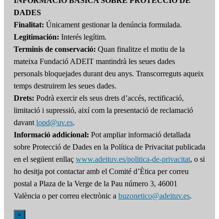
INFORMACIÓ BÀSICA SOBRE PROTECCIÓ DE
DADES
Finalitat:
Únicament gestionar la denúncia formulada.
Legitimación:
Interés legítim.
Terminis de conservació:
Quan finalitze el motiu de la
mateixa Fundació ADEIT mantindrà les seues dades
personals bloquejades durant deu anys. Transcorreguts aqueix
temps destruirem les seues dades.
Drets:
Podrà exercir els seus drets d’accés, rectificació,
limitació i supressió, així com la presentació de reclamació
davant
lopd@uv.es
.
Informació addicional:
Pot ampliar informació detallada
sobre Protecció de Dades en la Política de Privacitat publicada
en el següent enllaç
www.adeituv.es/politica-de-privacitat
, o si
ho desitja pot contactar amb el Comité d’Ètica per correu
postal a Plaza de la Verge de la Pau número 3, 46001
València o per correu electrònic a
buzonetico@adeituv.es
.
×