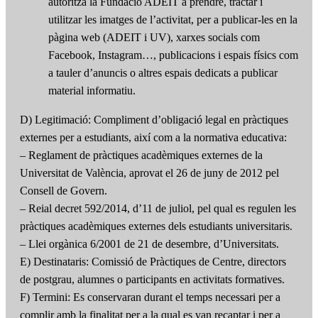
autoritza la Fundació ADEIT a prendre, tractar i
utilitzar les imatges de l’activitat, per a publicar-les en la
pàgina web (ADEIT i UV), xarxes socials com
Facebook, Instagram…, publicacions i espais físics com
a tauler d’anuncis o altres espais dedicats a publicar
material informatiu.
D) Legitimació: Compliment d’obligació legal en pràctiques
externes per a estudiants, així com a la normativa educativa:
– Reglament de pràctiques acadèmiques externes de la
Universitat de València, aprovat el 26 de juny de 2012 pel
Consell de Govern.
– Reial decret 592/2014, d’11 de juliol, pel qual es regulen les
pràctiques acadèmiques externes dels estudiants universitaris.
– Llei orgànica 6/2001 de 21 de desembre, d’Universitats.
E) Destinataris: Comissió de Pràctiques de Centre, directors
de postgrau, alumnes o participants en activitats formatives.
F) Termini: Es conservaran durant el temps necessari per a
complir amb la finalitat per a la qual es van recaptar i per a