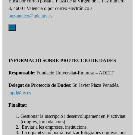
Ética por correo postal a Plaza de la Virgen de la Paz número
3, 46001 Valencia o por correo electrónico a
buzonetico@adeituv.es
.
×
INFORMACIÓ SOBRE PROTECCIÓ DE DADES
Responsable
: Fundació Universitat-Empresa – ADEIT
Delegat de Protecció de Dades
: Sr. Javier Plaza Penadés.
lopd@uv.es
Finalitat
:
Gestionar la inscripció i desenvolupament en l\’activitat
(congrés, jornada, curs).
Enviar a les empreses, institucions.
La organització podrà realitzar fotografies o gravacions