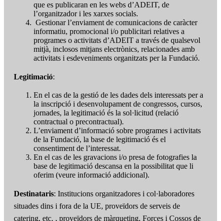
que es publicaran en les webs d’ADEIT, de
l’organitzador i les xarxes socials.
Gestionar l’enviament de comunicacions de caràcter
informatiu, promocional i/o publicitari relatives a
programes o activitats d’ADEIT a través de qualsevol
mitjà, inclosos mitjans electrònics, relacionades amb
activitats i esdeveniments organitzats per la Fundació.
Legitimació
:
En el cas de la gestió de les dades dels interessats per a
la inscripció i desenvolupament de congressos, cursos,
jornades, la legitimació és la sol·licitud (relació
contractual o precontractual).
L’enviament d’informació sobre programes i activitats
de la Fundació, la base de legitimació és el
consentiment de l’interessat.
En el cas de les gravacions i/o presa de fotografies la
base de legitimació descansa en la possibilitat que li
oferim (veure informació addicional).
Destinataris
: Institucions organitzadores i col·laboradores
situades dins i fora de la UE, proveïdors de serveis de
catering, etc. , proveïdors de màrqueting, Forces i Cossos de